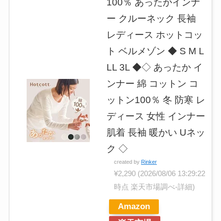
100％ あったかインナ
ー クルーネック 長袖
レディース ホットコッ
ト ベルメゾン ◆ S M L
LL 3L ◆◇ あったか イ
ンナー 綿 コットン コ
ットン100％ 冬 防寒 レ
ディース 女性 インナー
肌着 長袖 暖かい Uネッ
ク ◇
created by
Rinker
¥2,290
(2026/08/06 13:29:22
時点 楽天市場調べ-
詳細)
Amazon