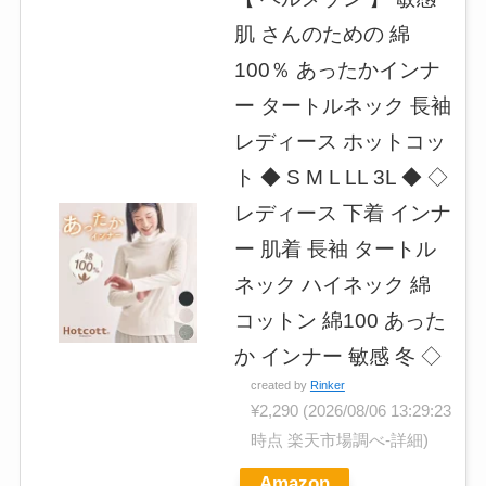
肌 さんのための 綿
100％ あったかインナ
ー タートルネック 長袖
レディース ホットコッ
ト ◆ S M L LL 3L ◆ ◇
レディース 下着 インナ
ー 肌着 長袖 タートル
ネック ハイネック 綿
コットン 綿100 あった
か インナー 敏感 冬 ◇
created by
Rinker
¥2,290
(2026/08/06 13:29:23
時点 楽天市場調べ-
詳細)
Amazon