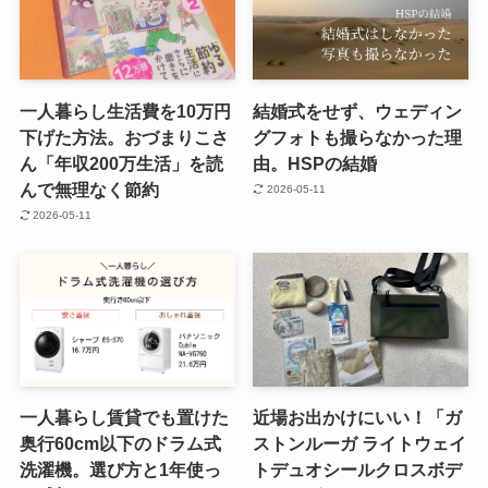
一人暮らし生活費を10万円
結婚式をせず、ウェディン
下げた方法。おづまりこさ
グフォトも撮らなかった理
ん「年収200万生活」を読
由。HSPの結婚
んで無理なく節約
2026-05-11
2026-05-11
一人暮らし賃貸でも置けた
近場お出かけにいい！「ガ
奥行60cm以下のドラム式
ストンルーガ ライトウェイ
洗濯機。選び方と1年使っ
トデュオシールクロスボデ