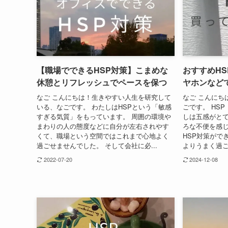
【職場でできるHSP対策】こまめな
おすすめH
休憩とリフレッシュでペースを保つ
ヤホンなど
なご こんにちは！生きやすい人生を研究して
なご こんにち
いる、なごです。 わたしはHSPという「敏感
ごです。 HS
すぎる気質」をもっています。 周囲の環境や
しは五感がと
まわりの人の態度などに自分が左右されやす
ろな不便を感じ
くて、職場という空間ではこれまで心地よく
HSP対策がで
過ごせませんでした。 そして会社に必...
よりうまく過ご
2022-07-20
2024-12-08