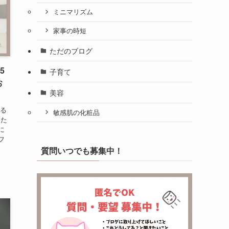
ミニマリズム
家事の時短
ただのブログ
5
子育て
お
美容
きる
敏感肌の化粧品
わた
に
フ
。
質問いつでも募集中！