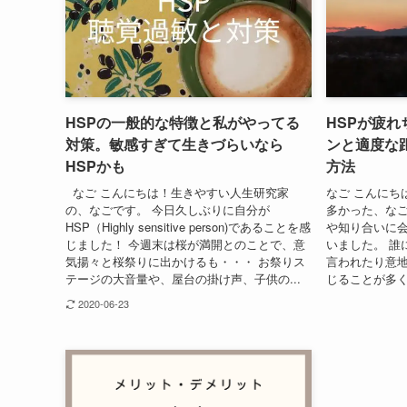
HSPの一般的な特徴と私がやってる
HSPが疲
対策。敏感すぎて生きづらいなら
ンと適度な
HSPかも
方法
なご こんにちは！生きやすい人生研究家
なご こんにち
の、なごです。 今日久しぶりに自分が
多かった、なご
HSP（Highly sensitive person)であることを感
や知り合いに会
じました！ 今週末は桜が満開とのことで、意
いました。 誰
気揚々と桜祭りに出かけるも・・・ お祭りス
言われたり意
テージの大音量や、屋台の掛け声、子供の...
じることが多く
2020-06-23