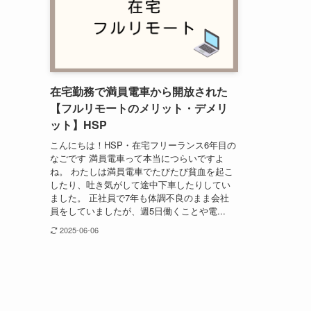
在宅勤務で満員電車から開放された
【フルリモートのメリット・デメリ
ット】HSP
こんにちは！HSP・在宅フリーランス6年目の
なごです 満員電車って本当につらいですよ
ね。 わたしは満員電車でたびたび貧血を起こ
したり、吐き気がして途中下車したりしてい
ました。 正社員で7年も体調不良のまま会社
員をしていましたが、週5日働くことや電...
2025-06-06