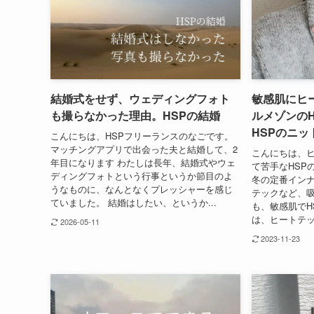
結婚式をせず、ウェディングフォト
敏感肌にヒ
も撮らなかった理由。HSPの結婚
ルメゾンのH
HSPのニ
こんにちは、HSPフリーランスのなごです。
マッチングアプリで出会った夫と結婚して、2
こんにちは、
年目になります わたしは長年、結婚式やウェ
て苦手なHSPの、
ディングフォトという行事というか節目のよ
冬の定番イン
うなものに、なんとなくプレッシャーを感じ
テックなど、吸
ていました。 結婚はしたい、というか...
も、敏感肌でH
は、ヒートテッ
2026-05-11
2023-11-23