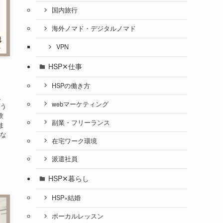
国内旅行
海外ノマド・デジタルノマド
VPN
HSP✕仕事
HSPの働き方
、
webマーケティング
でう
験
副業・フリーランス
ま
にな
在宅ワーク環境
派遣社員
HSP✕暮らし
HSP×結婚
ボーカルレッスン