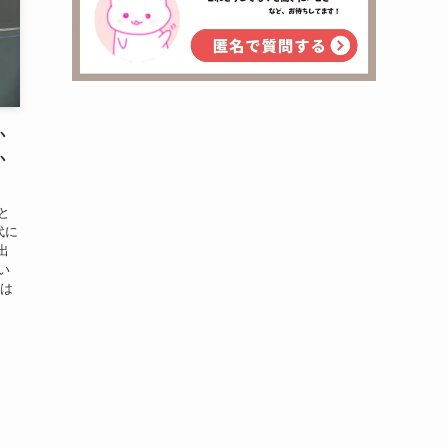
か
か
と
代に
出
い
事は