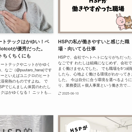
ートテックはかゆい！ベ
HSPの私が働きやすいと感じた職
otcotが優秀だった。
場・向いてる仕事
ットちくちくにも
HSPで、会社でヘトヘトになりがちだった
なごです わたしは組織になじめず、会社
ヒートテックやニットがかゆく
まく働けませんでした。 でも職場を5つ経
なご（@puutaro_hana)です
したら、心地よく働ける環境がわかってき
ナーといえばユニクロのヒート
した。 今は自分に合う環境を選べるよう
湿発熱のものですよね。 で
り、業務委託＋個人事業という働き方で...
SPでじんましん体質のわたし
クはかゆくなる！ ニットも...
2025-06-10