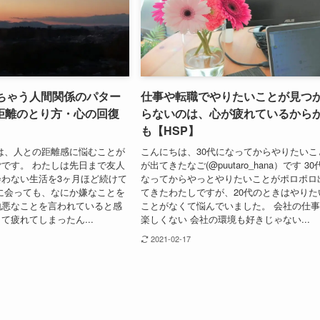
れちゃう人間関係のパター
仕事や転職でやりたいことが見つ
距離のとり方・心の回復
らないのは、心が疲れているから
も【HSP】
は、人との距離感に悩むことが
こんにちは、30代になってからやりたいこ
です。 わたしは先日まで友人
が出てきたなご(@puutaro_hana）です 30
わない生活を3ヶ月ほど続けて
なってからやっとやりたいことがポロポロ
に会っても、なにか嫌なことを
てきたわたしですが、20代のときはやりた
地悪なことを言われていると感
ことがなくて悩んでいました。 会社の仕
て疲れてしまったん...
楽しくない 会社の環境も好きじゃない...
2021-02-17