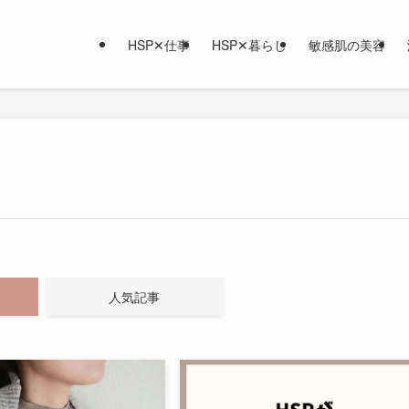
HSP✕仕事
HSP✕暮らし
敏感肌の美容
人気記事