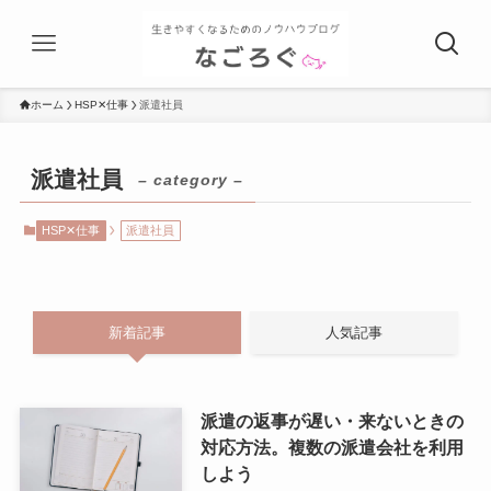
ホーム
HSP✕仕事
派遣社員
派遣社員
– category –
HSP✕仕事
派遣社員
新着記事
人気記事
派遣の返事が遅い・来ないときの
対応方法。複数の派遣会社を利用
しよう