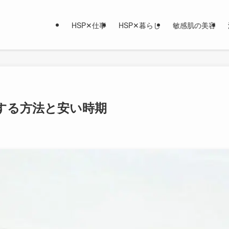
HSP✕仕事
HSP✕暮らし
敏感肌の美容
する方法と安い時期