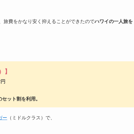
が、旅費をかなり安く抑えることができたので
ハワイの一人旅を
込）】
2円
のセット割を利用。
ガー
（ミドルクラス）で、